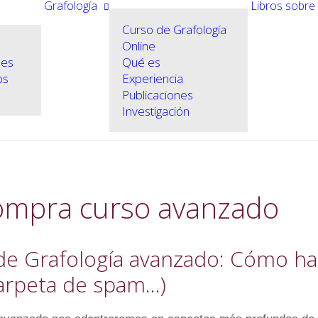
Grafología
Libros sobre 
Curso de Grafología
Online
les
Qué es
os
Experiencia
Publicaciones
Investigación
ompra curso avanzado
de Grafología avanzado: Cómo hac
 carpeta de spam…)