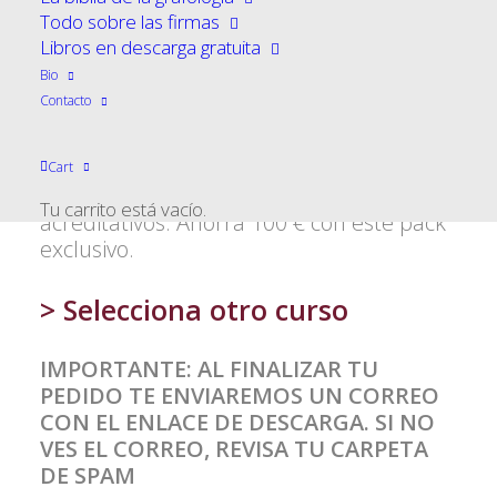
«Básico + Avanzado» con José Javier
Todo sobre las firmas
era:
es:
Simón. Fórmate de manera integral en
Libros en descarga gratuita
grafología con 106 vídeos y casi 23 horas
600,00 €.
500,00 €.
Bio
de formación. Aprende desde los
Contacto
fundamentos de la escritura hasta los
análisis grafológicos avanzados de
personalidad, emociones y conducta.
Cart
Incluye ejercicios, ejemplos y 2 diplomas
Tu carrito está vacío.
acreditativos. Ahorra 100 € con este pack
exclusivo.
> Selecciona otro curso
IMPORTANTE: AL FINALIZAR TU
PEDIDO TE ENVIAREMOS UN CORREO
CON EL ENLACE DE DESCARGA. SI NO
VES EL CORREO, REVISA TU CARPETA
DE SPAM