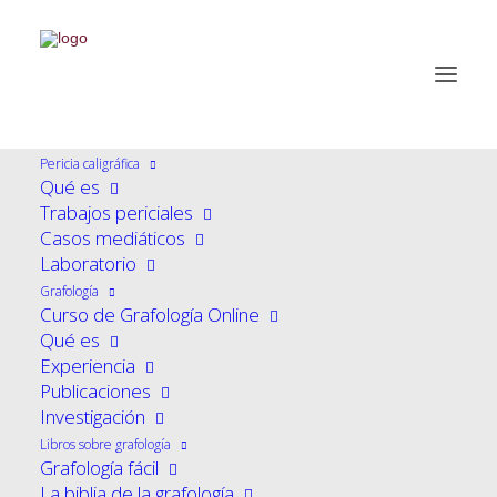
Pericia caligráfica
¡OFERTA!
Qué es
Trabajos periciales
Casos mediáticos
Laboratorio
Pack Curso de Grafología
Grafología
Curso de Grafología Online
Online (Básico + Avanzado)
Qué es
Experiencia
600,00
€
Publicaciones
El
El
500,00
€
Investigación
precio
precio
Libros sobre grafología
Grafología fácil
Pack de cursos de grafología online:
original
actual
La biblia de la grafología