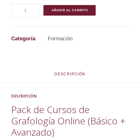
Pack
AÑADIR AL CARRITO
Curso
de
Grafología
Online
Categoría
Formación
(Básico
+
Avanzado)
cantidad
DESCRIPCIÓN
DESCRIPCIÓN
Pack de Cursos de
Grafología Online (Básico +
Avanzado)